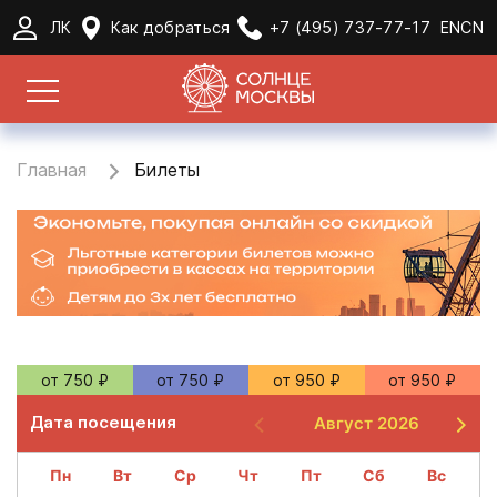
содержанию
ЛК
Как добраться
+7 (495) 737-77-17
EN
CN
Главная
Билеты
от 750 ₽
от 750 ₽
от 950 ₽
от 950 ₽
Дата посещения
Август 2026
пн
вт
ср
чт
пт
сб
вс