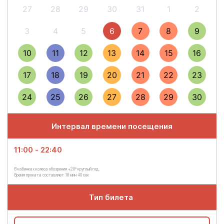
27
28
29
30
31
1
2
3
4
5
6
7
8
9
10
11
12
13
14
15
16
17
18
19
20
21
22
23
24
25
26
27
28
29
30
Интервал времени посещения
11:00 - 22:40
В кабинках колеса обозрения +20° круглый год.
Время проката составляет 18 мин 40 сек
Тип билета